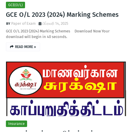
GCE(O/L)
GCE O/L 2023 (2024) Marking Schemes
Paper of Exam
பிப்ரவரி 14, 2025
GCE O/L 2023 (2024) Marking Schemes Download Now Your
download will begin in 40 seconds.
READ MORE »
Insurance