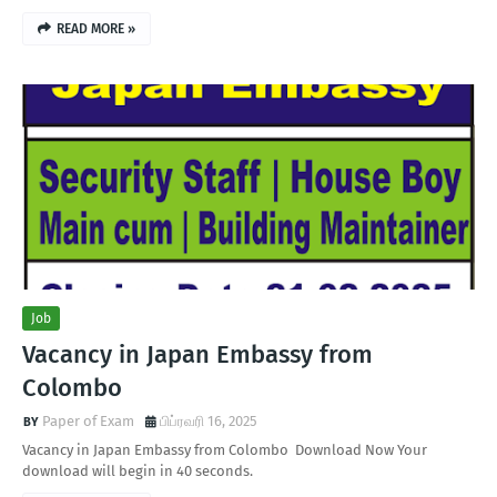
READ MORE »
Job
Vacancy in Japan Embassy from
Colombo
Paper of Exam
பிப்ரவரி 16, 2025
Vacancy in Japan Embassy from Colombo Download Now Your
download will begin in 40 seconds.