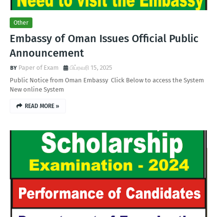
Other
Embassy of Oman Issues Official Public
Announcement
Paper of Exam
பிப்ரவரி 15, 2025
Public Notice from Oman Embassy Click Below to access the System
New online System
READ MORE »