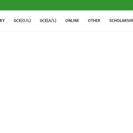
RY
GCE(O/L)
GCE(A/L)
ONLINE
OTHER
SCHOLARSH