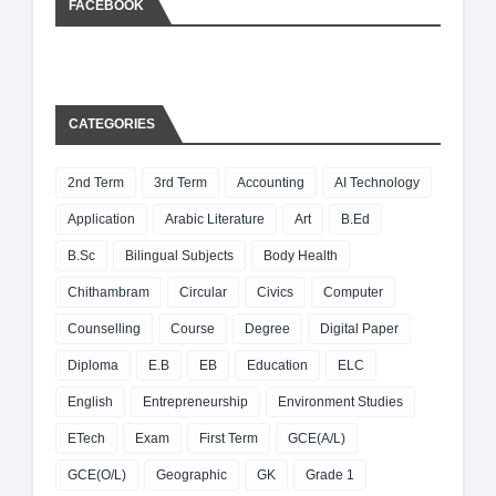
FACEBOOK
CATEGORIES
2nd Term
3rd Term
Accounting
AI Technology
Application
Arabic Literature
Art
B.Ed
B.Sc
Bilingual Subjects
Body Health
Chithambram
Circular
Civics
Computer
Counselling
Course
Degree
Digital Paper
Diploma
E.B
EB
Education
ELC
English
Entrepreneurship
Environment Studies
ETech
Exam
First Term
GCE(A/L)
GCE(O/L)
Geographic
GK
Grade 1