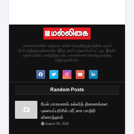
மாணவர்களின் கற்றலை நவீன தொழில்நுற்பத்தின் மூலம்
மேம்படுத்துவதற்காகவே இந்த தளம் உருவாக்கப்பட்டது. இதன்
மூலம் நவீன யுகத்திற்கு ஏற்ப சவால்களை வெல்லுவதற்கு
வழிவகுப்போம்.
Random Posts
மேல் மாகாணக் கல்வித் திணைக்கள
புலமைப்பரிசில் பரீட்சை மாதிரி
வினாத்தாள்
August 06, 2026