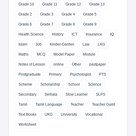
Grade 10
Grade 11
Grade 12
Grade 13
Grade 2
Grade 3
Grade 4
Grade 5
Grade 6
Grade 7
Grade 8
Grade 9
Health Science
History
ICT
Insurance
IQ
Islam
Job
Kinder-Garden
Law
LKG
Maths
MCQ
Model Paper
Module
Notes of Lesson
online
Other
pastpaper
Postgraduate
Primary
Psychologist
PTS
Scheme
Scholarship
School
Science
Secondary
Sinhala
Slow Learner
SLPS
Tamil
Tamil Language
Teacher
Teacher Guild
Text Books
UKG
University
Vocational
Worksheet